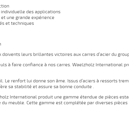
ction
 individuelle des applications
 et une grande expérience
és et techniques
n
doivents leurs brillantes victoires aux carres d’acier du gro
ls à faire confiance à nos carres. Waelzholz International pro
l. Le renfort lui donne son âme. Issus d’aciers à ressorts tre
fère sa stabilité et assure sa bonne conduite .
elzholz International produit une gamme étendue de pièces es
trie du meuble. Cette gamme est complétée par diverses pièces