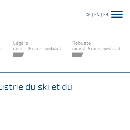
DE
EN
FR
Légère
Robuste
d
carre ski & carre snowboard
carre ski & carre snowboard
strie du ski et du